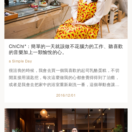
ChiChi*：簡單的一天就該做不花腦力的工作、聽喜歡
的音樂加上一顆愉悅的心。
a Simple Day
很沮喪的時候，我會去買一個我喜歡的起司乳酪蛋糕，不切
開直接用湯匙挖，每次這麼做我的心都會覺得得到了治癒，
或者是我會去把家中的浴室重新刷洗一番，這個舉動會讓我
的心靈得到平靜的回歸。...
2016/12/01