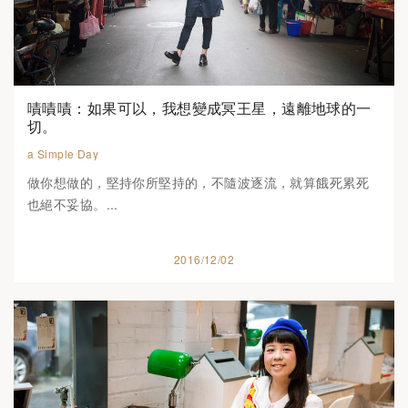
嘖嘖嘖：如果可以，我想變成冥王星，遠離地球的一
切。
a Simple Day
做你想做的，堅持你所堅持的，不隨波逐流，就算餓死累死
也絕不妥協。...
2016/12/02