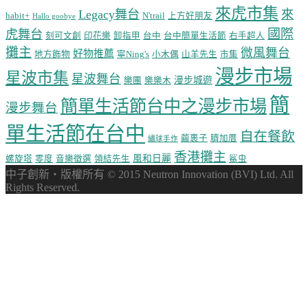
來虎市集
Legacy舞台
來
habit+
N'trail
上方好朋友
Hallo goobye
國際
虎舞台
刻可文創
印花樂
卸指甲
台中
台中簡單生活節
右手超人
攤主
微風舞台
好物推薦
地方飾物
寧Ning's
小木偶
山羊先生
市集
漫步市場
星波市集
星波舞台
漫步城遊
樂團
樂樂木
簡
簡單生活節台中之漫步市場
漫步舞台
單生活節在台中
自在餐飲
繭裹子
臍加厝
繡球手作
香港攤主
風和日麗
螺旋塔
零度
音樂徵選
領結先生
鯊虫
中子創新‧版權所有 © 2015 Neutron Innovation (BVI) Ltd. All
Rights Reserved.