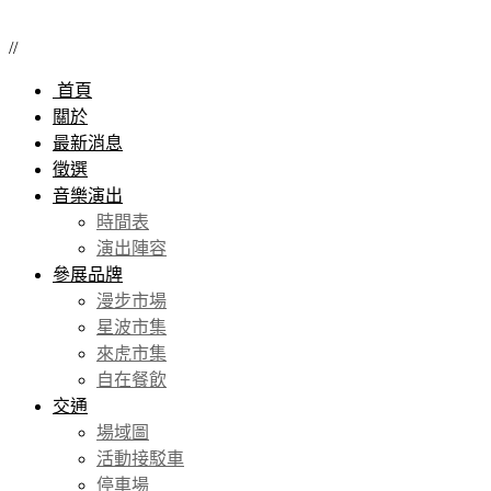
//
首頁
關於
最新消息
徵選
音樂演出
時間表
演出陣容
參展品牌
漫步市場
星波市集
來虎市集
自在餐飲
交通
場域圖
活動接駁車
停車場